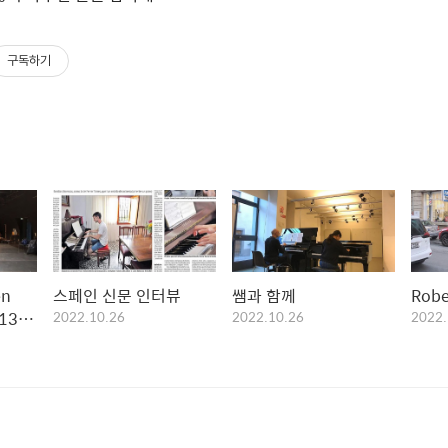
구독하기
en
스페인 신문 인터뷰
쌤과 함께
Rob
13 in
2022.10.26
2022.10.26
2022.
que‘
ne