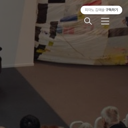
피아노 김예슬
구독하기
메
뉴