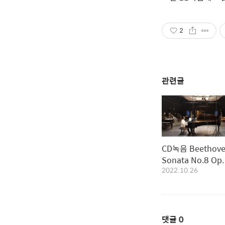
2
관련글
CD녹음 Beethov
Sonata No.8 Op.
2022.10.26
C Major ‚Patheti
& Barber Noctur
Op.33
댓글
0