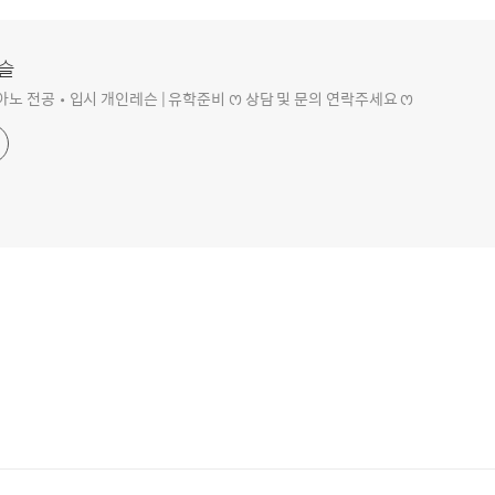
슬
아노 전공•입시 개인레슨 | 유학준비 ꯁ 상담 및 문의 연락주세요 ꯁ