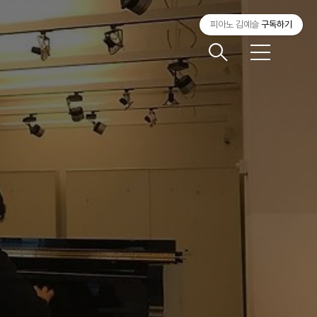
피아노 김예슬
구독하기
메
뉴