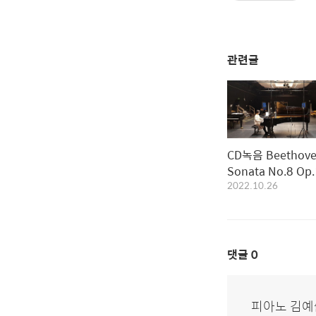
관련글
CD녹음 Beethov
Sonata No.8 Op.
2022.10.26
C Major ‚Patheti
& Barber Noctur
Op.33
댓글
0
피아노 김예