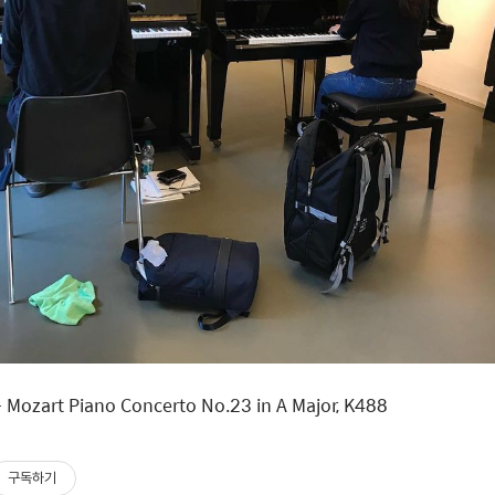
art Piano Concerto No.23 in A Major, K488
구독하기