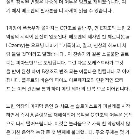
절의 장식된 변형은 나중에 더 어두운 잉크로 채워졌습니다. 여
기 에서 베토벤의 필사본을 더 자세히 읽을 수 있습니다 .
1악장이 폭풍우가 몰아치는 C단조로 끝난 후, 먼 E장조의 느린 2
악장의 시작이 완전히 압도된다. 베토벤의 제자인 칼 체르니(Car
l Czerny)는 오프닝 테마가 " 거룩하고, 멀고, 천상의 하모니 처
럼 들릴 것"이라고 말했습니다 . 이 찬송가와 같은 소울풀한 멜로
디는 피아노만으로 도입됩니다. 그런 다음 오케스트라가 그것
을 받아 완성 하여 B장조로 변조 되는 아름다운 칸틸레나 로 이어
집니다. 플루트와 바순의 피아노 아르페지오와 단편적인 모티
프 는 여러 건반을 통과 하여 메인 테마 의 반복 으로 이어집니다.
느린 악장의 마지막 음인 G-샤프 는 솔로이스트가 피날레를 시작
하면서 즉시 A 플랫으로 재해석되어 음악을 C 단조의 어두운 음색
으로 다시 떨어뜨립니다. 이것은 놀라움으로 가득 찬 악장에서 많
은 거친 음악적 농담 중 첫 번째에 불과합니다. 주요 주제는 몇 가