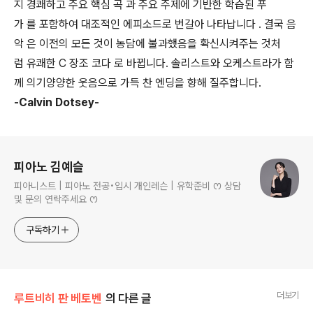
지 경쾌하고 주요 핵심 곡 과 주요 주제에 기반한 학습된 푸
가 를 포함하여 대조적인 에피소드로 번갈아 나타납니다 . 결국 음
악 은 이전의 모든 것이 농담에 불과했음을 확신시켜주는 것처
럼 유쾌한 C 장조 코다 로 바뀝니다. 솔리스트와 오케스트라가 함
께 의기양양한 웃음으로 가득 찬 엔딩을 향해 질주합니다.
-Calvin Dotsey-
로그 정보
피아노 김예슬
피아니스트 | 피아노 전공•입시 개인레슨 | 유학준비 ꯁ 상담
및 문의 연락주세요 ꯁ
구독하기
더보기
루트비히 판 베토벤
의 다른 글