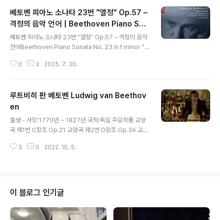
베토벤 피아노 소나타 23번 "열정" Op.57 –
격정의 음악 언어 | Beethoven Piano Son
글 내용
ata No. 23 in f minor "Appassionata"
베토벤 피아노 소나타 23번 "열정" Op.57 – 격정의 음악
언어Beethoven Piano Sonata No. 23 in f minor "A
ppassionata"‘Appassionata’라는 부제는 후대의 사람
0
3
2025. 7. 30.
들이 붙인 이름이지만, 이 곡이 지닌 강렬하고 격렬한 성격
을 더없이 잘 표현합니다. 베토벤의 중기 시기에 완성된 이
작품은 그의 내면에 깊숙이 자리한 감정의 폭발을 피아노
루트비히 판 베토벤 Ludwig van Beethov
라는 악기를 통해 극적으로 드러낸 걸작으로 평가받습니
다.작곡 배경이 소나타는 1804년부터 1805년 사이에 작
en
글 내용
곡되었으며, 출판은 1807년에 이루어졌습니다. 베토벤은
출생 - 사망:1770년 ~ 1827년 국적:독일 주요작품 교향
이미 청각을 거의 상실한 상태였고, 나폴레옹의 유럽 전쟁
곡 제1번 C장조 Op.21 교향곡 제2번 D장조 Op.36 교향
과 시대의 격변 속에서 개인적 고뇌와 사회적 긴장이 깊이
곡 제3번 E플랫장조 영웅 Op.55 교향곡 제4번 B플랫장
겹쳐져 있던 시기였습니다. 그런 배경에서 이 곡..
3
0
2022. 10. 5.
조 Op.60 교향곡 제5번 c단조 운명 교향곡 제6번 F장조
전원 교향곡 제7번 A장조 Op.92 교향곡 제8번 F장조 O
p.93 교향곡 제9번 d단조 합창 서곡 코리올란 Op.62 서
곡 에그몬트 Op.84 서곡 아테네의 폐허 Op.113 서곡 레
오노레 제3번 C장조 Op.72b 피아노 협주곡 제3번 c단
이 블로그 인기글
조 Op.37 피아노 협주곡 제4번 G장조 Op.58 피아노 협
주곡 제5번 E플랫장조 황제(협주곡) 바이올린 협주곡 D장
조 7중주곡 E플랫장조 Op.20 현악 4중주곡 제6번 B플랫