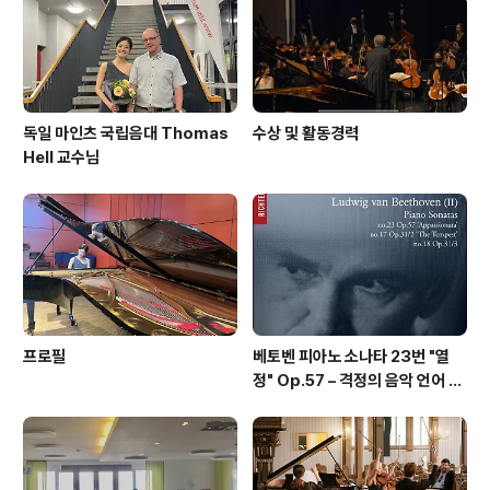
장조 Op.18의 6 현악 4중주곡 제..
독일 마인츠 국립음대 Thomas
수상 및 활동경력
Hell 교수님
프로필
베토벤 피아노 소나타 23번 "열
정" Op.57 – 격정의 음악 언어 |
Beethoven Piano Sonata N
o. 23 in f minor "Appassio
nata"