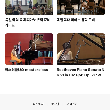
독일 국립 음대 피아노 유학 준비
독일 음대 피아노 유학 준비
가이드
마스터클래스 masterclass
Beethoven Piano Sonata N
o.21 in C Major, Op.53 "Wal
dstein" - YESEUL KIM | 베토
벤의 피아노 소나타 제21번 C장
조, 작품번호 53, "발트슈타인(W
aldstein)" 소나타 - 김예슬
의안내
티스토리
로그인
고객센터