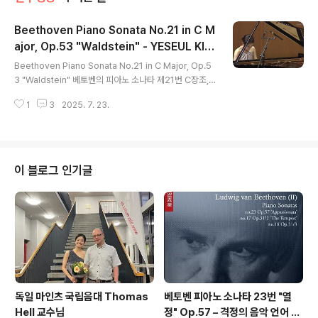
Beethoven Piano Sonata No.21 in C M
ajor, Op.53 "Waldstein" - YESEUL KIM
글 내용
| 베토벤의 피아노 소나타 제21번 C장조, 작
Beethoven Piano Sonata No.21 in C Major, Op.5
품번호 53, "발트슈타인(Waldstein)" 소나
3 "Waldstein" 베토벤의 피아노 소나타 제21번 C장조,
타 - 김예슬
작품번호 53, 일명 "발트슈타인(Waldstein)" 소나타는
1
3
2025. 7. 23.
그의 중기 걸작 중 하나로, 피아노 문헌에서 가장 위대하고
혁신적인 작품 중 하나로 꼽힙니다. 🎼 작품 개요 작곡가:
루트비히 판 베토벤 (Ludwig van Beethoven)작품명:
피아노 소나타 제21번 C장조, Op.53별칭: "Waldstein"
(발트슈타인)작곡 시기: 1803~1804년헌정 대상: 프란츠
이 블로그 인기글
폰 발트슈타인 백작 (Count Ferdinand Ernst Gabriel
von Waldstein)연주 시간: 약 22~30분 🧾 별칭 "Wald
stein"의 유래 이 소나타..
독일 마인츠 국립음대 Thomas
베토벤 피아노 소나타 23번 "열
Hell 교수님
정" Op.57 – 격정의 음악 언어 |